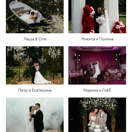
Никита и Полина
Леша & Оля
Марина и Глеб
Петр и Екатерина