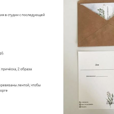
сия в студии с последующей
р).
причёска, 2 образа
еревязаны лентой, чтобы
торге