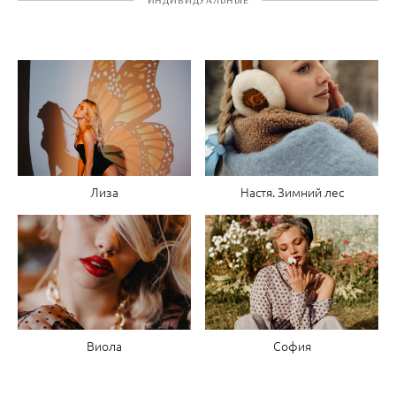
Лиза
Настя. Зимний лес
Виола
София